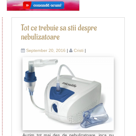
Po
Sf
Tot ce trebuie sa stii despre
ut
na
nebulizatoare
p
a
se
s
September 20, 2016
|
Cristi
|
re
v
c
p
ca
in
E
Auzim tot mai des de nebulizatoare, inca nu