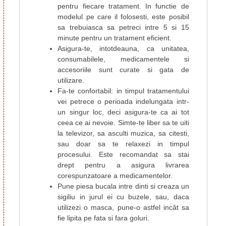
pentru fiecare tratament. In functie de
modelul pe care il folosesti, este posibil
sa trebuiasca sa petreci intre 5 si 15
minute pentru un tratament eficient.
Asigura-te, intotdeauna, ca unitatea,
consumabilele, medicamentele si
accesoriile sunt curate si gata de
utilizare.
Fa-te confortabil: in timpul tratamentului
vei petrece o perioada indelungata intr-
un singur loc, deci asigura-te ca ai tot
ceea ce ai nevoie. Simte-te liber sa te uiti
la televizor, sa asculti muzica, sa citesti,
sau doar sa te relaxezi in timpul
procesului. Este recomandat sa stai
drept pentru a asigura livrarea
corespunzatoare a medicamentelor.
Pune piesa bucala intre dinti si creaza un
sigiliu in jurul ei cu buzele, sau, daca
utilizezi o masca, pune-o astfel incât sa
fie lipita pe fata si fara goluri.