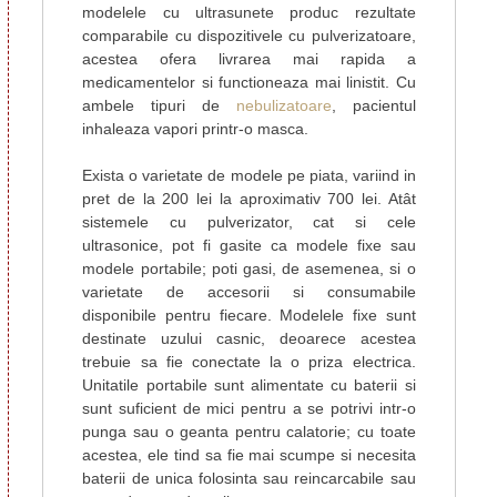
modelele cu ultrasunete produc rezultate
comparabile cu dispozitivele cu pulverizatoare,
acestea ofera livrarea mai rapida a
medicamentelor si functioneaza mai linistit. Cu
ambele tipuri de
nebulizatoare
, pacientul
inhaleaza vapori printr-o masca.
Exista o varietate de modele pe piata, variind in
pret de la 200 lei la aproximativ 700 lei. Atât
sistemele cu pulverizator, cat si cele
ultrasonice, pot fi gasite ca modele fixe sau
modele portabile; poti gasi, de asemenea, si o
varietate de accesorii si consumabile
disponibile pentru fiecare. Modelele fixe sunt
destinate uzului casnic, deoarece acestea
trebuie sa fie conectate la o priza electrica.
Unitatile portabile sunt alimentate cu baterii si
sunt suficient de mici pentru a se potrivi intr-o
punga sau o geanta pentru calatorie; cu toate
acestea, ele tind sa fie mai scumpe si necesita
baterii de unica folosinta sau reincarcabile sau