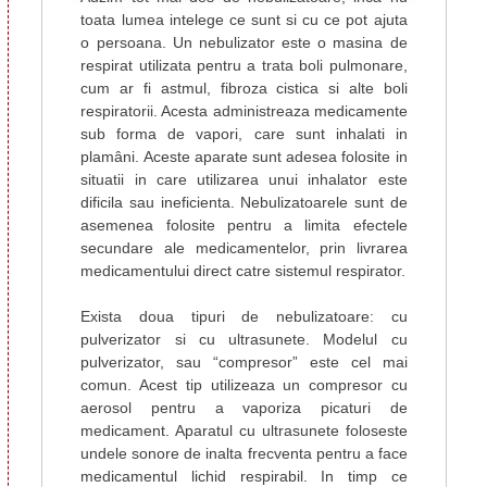
toata lumea intelege ce sunt si cu ce pot ajuta
o persoana. Un nebulizator este o masina de
respirat utilizata pentru a trata boli pulmonare,
cum ar fi astmul, fibroza cistica si alte boli
respiratorii. Acesta administreaza medicamente
sub forma de vapori, care sunt inhalati in
plamâni. Aceste aparate sunt adesea folosite in
situatii in care utilizarea unui inhalator este
dificila sau ineficienta. Nebulizatoarele sunt de
asemenea folosite pentru a limita efectele
secundare ale medicamentelor, prin livrarea
medicamentului direct catre sistemul respirator.
Exista doua tipuri de nebulizatoare: cu
pulverizator si cu ultrasunete. Modelul cu
pulverizator, sau “compresor” este cel mai
comun. Acest tip utilizeaza un compresor cu
aerosol pentru a vaporiza picaturi de
medicament. Aparatul cu ultrasunete foloseste
undele sonore de inalta frecventa pentru a face
medicamentul lichid respirabil. In timp ce