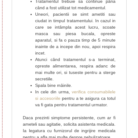
Tratamentul trebuie sa continue pâna
când a fost utilizat tot medicamentul.
Uneori, pacientii se simt ametiti sau
ciudat in timpul tratamentului. In cazul in
care se intâmpla acest lucru, scoate
masca sau piesa bucala, opreste
aparatul, si fa o pauza timp de 5 minute
inainte de a incepe din nou, apoi respira
incet.
Atunci când tratamentul s-a terminat,
opreste alimentarea, respira adanc de
mai multe ori, si tuseste pentru a sterge
secretiile.
Spala bine mâinile.
In cele din urma,
verifica consumabilele
si accesoriile
pentru a te asigura ca totul
va fi gata pentru tratamentul urmator.
Daca prezinti simptome persistente, cum ar fi
ameteli sau agitatie, solicita asistenta medicala.
Ia legatura cu furnizorul de ingrijire medicala
pentru a afla mai multe despre nebulizatoare.