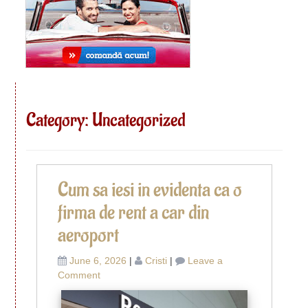
Category:
Uncategorized
Cum sa iesi in evidenta ca o
firma de rent a car din
aeroport
June 6, 2026
|
Cristi
|
Leave a
on
Comment
Cum
sa