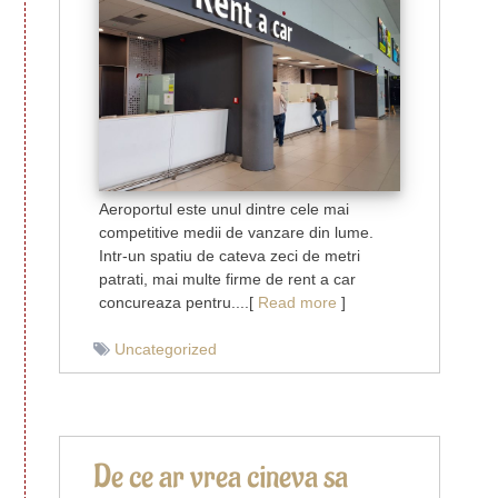
iesi
in
evidenta
ca
o
firma
de
rent
a
Aeroportul este unul dintre cele mai
car
competitive medii de vanzare din lume.
din
Intr-un spatiu de cateva zeci de metri
aeroport
patrati, mai multe firme de rent a car
concureaza pentru....[
Read more
]
Uncategorized
De ce ar vrea cineva sa