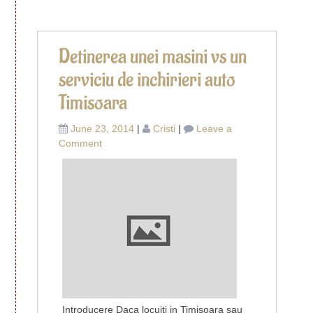
Detinerea unei masini vs un
serviciu de inchirieri auto
Timisoara
June 23, 2014
|
Cristi
|
Leave a
on
Comment
Detinerea
unei
masini
vs
un
serviciu
de
inchirieri
auto
Timisoara
Introducere Daca locuiti in Timisoara sau