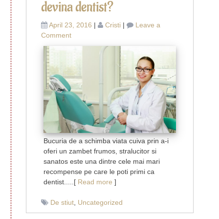
devina dentist?
April 23, 2016
|
Cristi
|
Leave a
on
Comment
De
ce
ar
vrea
cineva
sa
devina
dentist?
Bucuria de a schimba viata cuiva prin a-i
oferi un zambet frumos, stralucitor si
sanatos este una dintre cele mai mari
recompense pe care le poti primi ca
dentist.....[
Read more
]
De stiut
,
Uncategorized