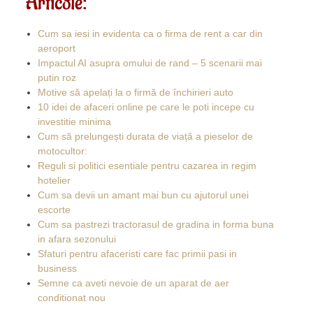
Articole:
Cum sa iesi in evidenta ca o firma de rent a car din
aeroport
Impactul AI asupra omului de rand – 5 scenarii mai
putin roz
Motive să apelați la o firmă de închirieri auto
10 idei de afaceri online pe care le poti incepe cu
investitie minima
Cum să prelungești durata de viață a pieselor de
motocultor:
Reguli si politici esentiale pentru cazarea in regim
hotelier
Cum sa devii un amant mai bun cu ajutorul unei
escorte
Cum sa pastrezi tractorasul de gradina in forma buna
in afara sezonului
Sfaturi pentru afaceristi care fac primii pasi in
business
Semne ca aveti nevoie de un aparat de aer
conditionat nou