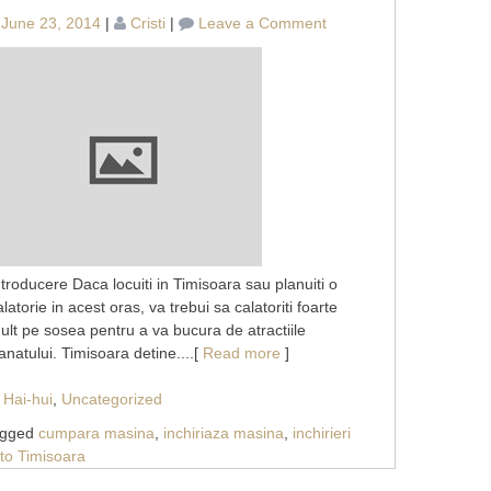
on
June 23, 2014
|
Cristi
|
Leave a Comment
Detinerea
unei
masini
vs
un
serviciu
de
inchirieri
auto
Timisoara
ntroducere Daca locuiti in Timisoara sau planuiti o
alatorie in acest oras, va trebui sa calatoriti foarte
ult pe sosea pentru a va bucura de atractiile
anatului. Timisoara detine....[
Read more
]
Hai-hui
,
Uncategorized
agged
cumpara masina
,
inchiriaza masina
,
inchirieri
to Timisoara