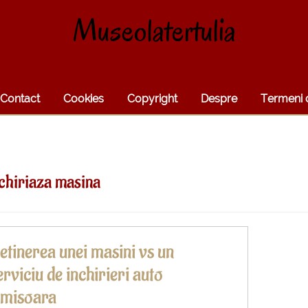
Museolatertulia
Contact
Cookies
Copyright
Despre
Termeni d
chiriaza masina
etinerea unei masini vs un
erviciu de inchirieri auto
imisoara