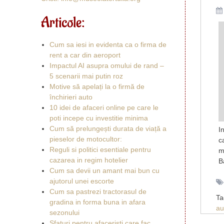
Articole:
Cum sa iesi in evidenta ca o firma de
rent a car din aeroport
Impactul AI asupra omului de rand –
5 scenarii mai putin roz
Motive să apelați la o firmă de
închirieri auto
10 idei de afaceri online pe care le
poti incepe cu investitie minima
Cum să prelungești durata de viață a
I
pieselor de motocultor:
c
Reguli si politici esentiale pentru
m
cazarea in regim hotelier
B
Cum sa devii un amant mai bun cu
ajutorul unei escorte
Cum sa pastrezi tractorasul de
T
gradina in forma buna in afara
au
sezonului
Sfaturi pentru afaceristi care fac