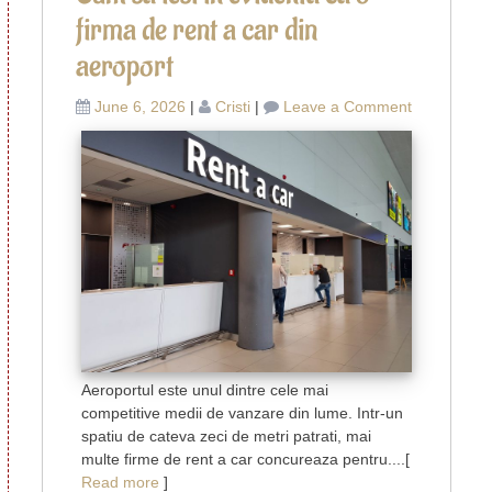
firma de rent a car din
aeroport
on
June 6, 2026
|
Cristi
|
Leave a Comment
Cum
sa
iesi
in
evidenta
ca
o
firma
de
rent
a
car
Aeroportul este unul dintre cele mai
din
competitive medii de vanzare din lume. Intr-un
aeroport
spatiu de cateva zeci de metri patrati, mai
multe firme de rent a car concureaza pentru....[
Read more
]