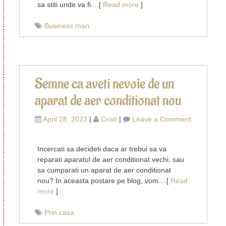
sa stiti unde va fi....[
Read more
]
primii
pasi
Business man
in
business
Semne ca aveti nevoie de un
aparat de aer conditionat nou
on
April 28, 2023
|
Cristi
|
Leave a Comment
Semne
ca
Incercati sa decideti daca ar trebui sa va
aveti
reparati aparatul de aer conditionat vechi, sau
nevoie
sa cumparati un aparat de aer conditionat
de
nou? In aceasta postare pe blog, vom....[
Read
un
more
]
aparat
de
Prin casa
aer
conditionat