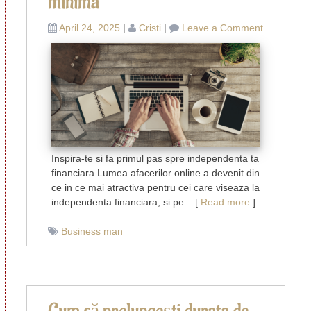
minima
on
April 24, 2025
|
Cristi
|
Leave a Comment
10
idei
de
afaceri
online
pe
care
le
poti
Inspira-te si fa primul pas spre independenta ta
incepe
financiara Lumea afacerilor online a devenit din
cu
ce in ce mai atractiva pentru cei care viseaza la
investitie
independenta financiara, si pe....[
Read more
]
minima
Business man