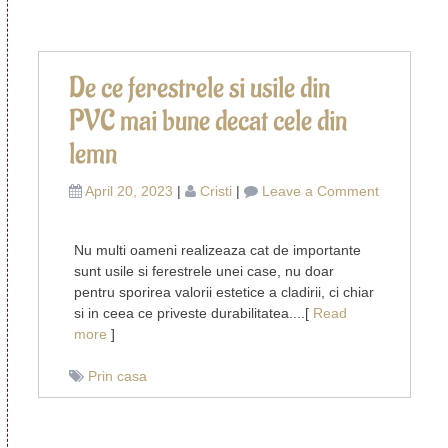
nou
De ce ferestrele si usile din
PVC mai bune decat cele din
lemn
on
April 20, 2023
|
Cristi
|
Leave a Comment
De
ce
Nu multi oameni realizeaza cat de importante
ferestrele
sunt usile si ferestrele unei case, nu doar
si
pentru sporirea valorii estetice a cladirii, ci chiar
usile
si in ceea ce priveste durabilitatea....[
Read
din
more
]
PVC
mai
Prin casa
bune
decat
cele
din