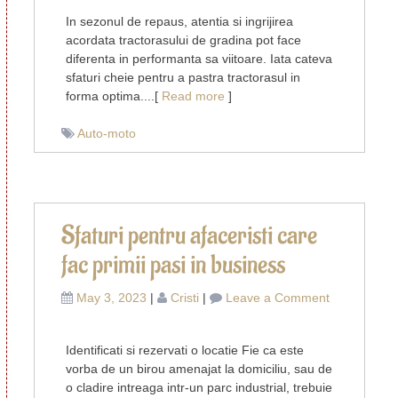
sa
In sezonul de repaus, atentia si ingrijirea
pastrezi
acordata tractorasului de gradina pot face
tractorasul
diferenta in performanta sa viitoare. Iata cateva
de
sfaturi cheie pentru a pastra tractorasul in
gradina
forma optima....[
Read more
]
in
forma
Auto-moto
buna
in
afara
sezonului
Sfaturi pentru afaceristi care
fac primii pasi in business
on
May 3, 2023
|
Cristi
|
Leave a Comment
Sfaturi
pentru
Identificati si rezervati o locatie Fie ca este
afaceristi
vorba de un birou amenajat la domiciliu, sau de
care
o cladire intreaga intr-un parc industrial, trebuie
fac