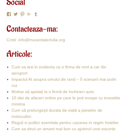
Social
Facebook
Twitter
Pinterest
Google+
Tumblr
Contacteaza-ma:
Cristi: info@museolatertulia.org
Articole:
Cum sa iesi in evidenta ca o firma de rent a car din
aeroport
Impactul AI asupra omului de rand – 5 scenarii mai putin
roz
Motive să apelați la o firmă de închirieri auto
10 idei de afaceri online pe care le poti incepe cu investitie
minima
Cum să prelungești durata de viață a pieselor de
motocultor:
Reguli si politici esentiale pentru cazarea in regim hotelier
Cum sa devii un amant mai bun cu ajutorul unei escorte