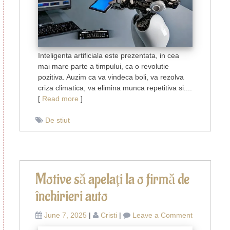
roz
Inteligenta artificiala este prezentata, in cea
mai mare parte a timpului, ca o revolutie
pozitiva. Auzim ca va vindeca boli, va rezolva
criza climatica, va elimina munca repetitiva si....
[
Read more
]
De stiut
Motive să apelați la o firmă de
închirieri auto
on
June 7, 2025
|
Cristi
|
Leave a Comment
Motive