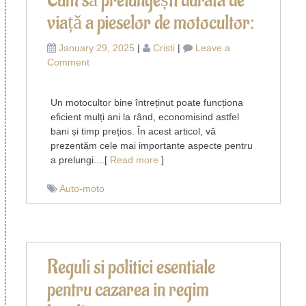
Cum să prelungești durata de
viață a pieselor de motocultor:
January 29, 2025
|
Cristi
|
Leave a
on
Comment
Cum
să
Un motocultor bine întreținut poate funcționa
prelungești
eficient mulți ani la rând, economisind astfel
durata
bani și timp prețios. În acest articol, vă
de
prezentăm cele mai importante aspecte pentru
viață
a prelungi....[
Read more
]
a
pieselor
Auto-moto
de
motocultor:
Reguli si politici esentiale
pentru cazarea in regim