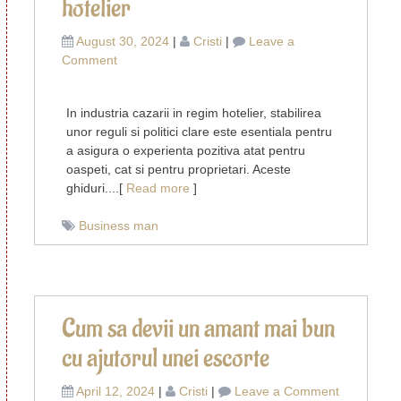
hotelier
August 30, 2024
|
Cristi
|
Leave a
on
Comment
Reguli
si
In industria cazarii in regim hotelier, stabilirea
politici
unor reguli si politici clare este esentiala pentru
esentiale
a asigura o experienta pozitiva atat pentru
pentru
oaspeti, cat si pentru proprietari. Aceste
cazarea
ghiduri....[
Read more
]
in
regim
Business man
hotelier
Cum sa devii un amant mai bun
cu ajutorul unei escorte
on
April 12, 2024
|
Cristi
|
Leave a Comment