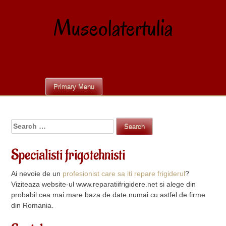
Skip
to
Museolatertulia
content
Primary Menu
Search
for:
Specialisti frigotehnisti
Ai nevoie de un
profesionist care sa iti repare frigiderul
?
Viziteaza website-ul www.reparatiifrigidere.net si alege din
probabil cea mai mare baza de date numai cu astfel de firme
din Romania.