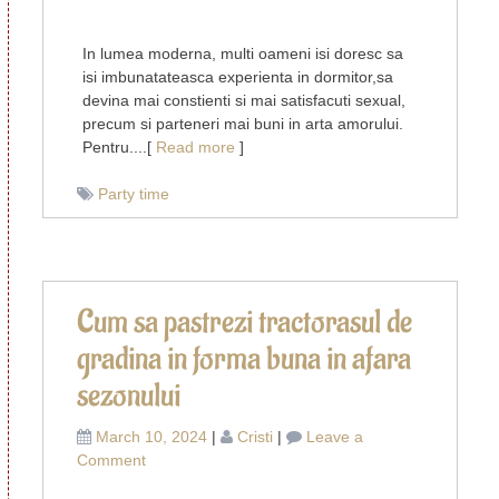
Cum
sa
In lumea moderna, multi oameni isi doresc sa
devii
isi imbunatateasca experienta in dormitor,sa
un
devina mai constienti si mai satisfacuti sexual,
amant
precum si parteneri mai buni in arta amorului.
mai
Pentru....[
Read more
]
bun
cu
Party time
ajutorul
unei
escorte
Cum sa pastrezi tractorasul de
gradina in forma buna in afara
sezonului
March 10, 2024
|
Cristi
|
Leave a
on
Comment
Cum