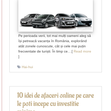
să
apelați
la
o
firmă
de
închirieri
Pe perioada verii, tot mai mulți oameni aleg să
auto
își petreacă vacanța în România, explorând
atât zonele cunoscute, cât și cele mai puțin
frecventate de turiști. În timp ce....[
Read more
]
Hai-hui
10 idei de afaceri online pe care
le poti incepe cu investitie