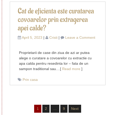
lemn
Cat de eficienta este curatarea
covoarelor prin extragerea
apei calde?
on
April 5, 2023
|
Cristi
|
Leave a Comment
Cat
de
Proprietarii de case din ziua de azi ar putea
eficienta
alege o curatare a covoarelor cu extractie cu
este
apa calda pentru resedinta lor – fata de un
curatarea
sampon traditional sau....[
Read more
]
covoarelor
prin
Prin casa
extragerea
apei
calde?
Posts
1
2
…
9
Next