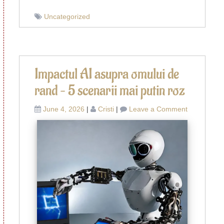
Uncategorized
Impactul AI asupra omului de
rand – 5 scenarii mai putin roz
on
June 4, 2026
|
Cristi
|
Leave a Comment
Impactul
AI
asupra
omului
de
rand
–
5
scenarii
mai
putin