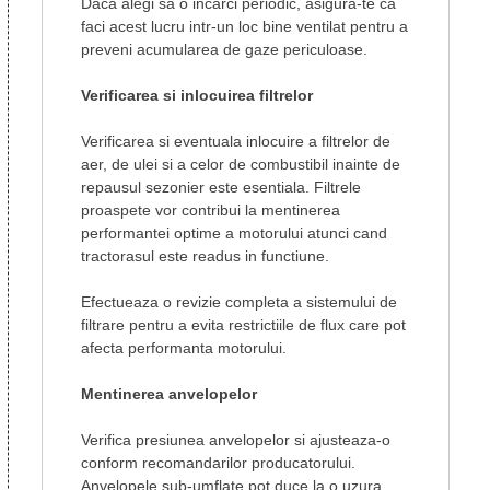
Daca alegi sa o incarci periodic, asigura-te ca
faci acest lucru intr-un loc bine ventilat pentru a
preveni acumularea de gaze periculoase.
Verificarea si inlocuirea filtrelor
Verificarea si eventuala inlocuire a filtrelor de
aer, de ulei si a celor de combustibil inainte de
repausul sezonier este esentiala. Filtrele
proaspete vor contribui la mentinerea
performantei optime a motorului atunci cand
tractorasul este readus in functiune.
Efectueaza o revizie completa a sistemului de
filtrare pentru a evita restrictiile de flux care pot
afecta performanta motorului.
Mentinerea anvelopelor
Verifica presiunea anvelopelor si ajusteaza-o
conform recomandarilor producatorului.
Anvelopele sub-umflate pot duce la o uzura