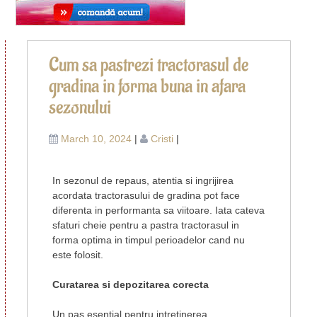
Po
Sf
Cum sa pastrezi tractorasul de
p
na
gradina in forma buna in afara
af
c
sezonului
pr
pa
March 10, 2024
|
Cristi
|
b
b
aj
In sezonul de repaus, atentia si ingrijirea
e
acordata tractorasului de gradina pot face
diferenta in performanta sa viitoare. Iata cateva
sfaturi cheie pentru a pastra tractorasul in
forma optima in timpul perioadelor cand nu
este folosit.
Curatarea si depozitarea corecta
Un pas esential pentru intretinerea