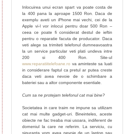
Inlocuirea unui ecran spart va poate costa de
la 400 pana la aproape 1500 Ron. Daca de
exemplu aveti un iPhone mai vechi, cei de la
Apple vi-l vor inlocui pentru doar 500 Ron –
ceea ce poate fi considerat destul de ieftin
pentru o reparatie facuta de producator. Daca
veti alege sa trimiteti telefonul dumneavoastra
la un service particular veti plati undeva intre
200 si 400 Ron. Site-ul
www.reparatiitelefoane.ro
va aminteste sa luati
in considerare faptul ca pretul ar putea creste
daca veti avea nevoie de o schimbare a
bateriei sau a altor componente esentiale.
Cum sa ne protejam telefonul cat mai bine?
Societatea in care traim ne impune sa utilizam
cat mai multe gadget-uri. Bineinteles, aceste
obiecte ne fac treaba mai usoara, indiferent de
domeniul la care ne referim. La serviciu, cu
siguranta vom avea nevoie de un laptop sau