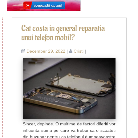
Po
5
Cat costa in general reparatia
d
na
unui telefon mobil?
e
cu
c
December 29, 2022
|
Cristi
|
c
t
m
s
r
h
Sincer, depinde. O multime de factori diferiti vor
influenta suma pe care va trebui sa o scoateti
din buzunar pentru ca telefonul dumneavoastra