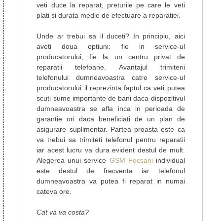
veti duce la reparat, preturile pe care le veti
plati si durata medie de efectuare a reparatiei.
Unde ar trebui sa il duceti? In principiu, aici
aveti doua optiuni: fie in service-ul
producatorului, fie la un centru privat de
reparatii telefoane. Avantajul trimiterii
telefonului dumneavoastra catre service-ul
producatorului il reprezinta faptul ca veti putea
scuti sume importante de bani daca dispozitivul
dumneavoastra se afla inca in perioada de
garantie ori daca beneficiati de un plan de
asigurare suplimentar. Partea proasta este ca
va trebui sa trimiteti telefonul pentru reparatii
iar acest lucru va dura evident destul de mult.
Alegerea unui service
GSM Focsani
individual
este destul de frecventa iar telefonul
dumneavoastra va putea fi reparat in numai
cateva ore.
Cat va va costa?