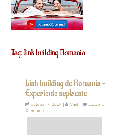
Tag:
link building Romania
Link building de Romania –
Experiente neplacute
October 7, 2014
|
Cristi
|
Leave a
on
Comment
Link
building
de