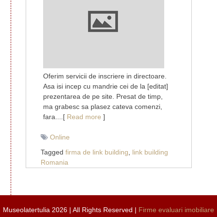
Romania
–
Experiente
neplacute
Oferim servicii de inscriere in directoare.
Asa isi incep cu mandrie cei de la [editat]
prezentarea de pe site. Presat de timp,
ma grabesc sa plasez cateva comenzi,
fara....[
Read more
]
Online
Tagged
firma de link building
,
link building
Romania
Museolatertulia 2026 | All Rights Reserved |
Firme evaluari imobiliare