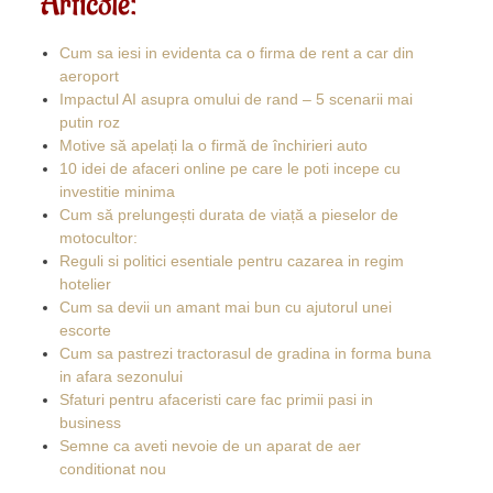
Articole:
Cum sa iesi in evidenta ca o firma de rent a car din
aeroport
Impactul AI asupra omului de rand – 5 scenarii mai
putin roz
Motive să apelați la o firmă de închirieri auto
10 idei de afaceri online pe care le poti incepe cu
investitie minima
Cum să prelungești durata de viață a pieselor de
motocultor:
Reguli si politici esentiale pentru cazarea in regim
hotelier
Cum sa devii un amant mai bun cu ajutorul unei
escorte
Cum sa pastrezi tractorasul de gradina in forma buna
in afara sezonului
Sfaturi pentru afaceristi care fac primii pasi in
business
Semne ca aveti nevoie de un aparat de aer
conditionat nou