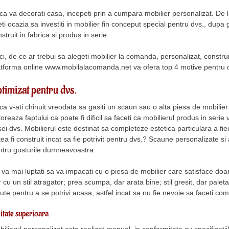
a va decorati casa, incepeti prin a cumpara mobilier personalizat. De la
ti ocazia sa investiti in mobilier fin conceput special pentru dvs., dupa g
struit in fabrica si produs in serie.
i, de ce ar trebui sa alegeti mobilier la comanda, personalizat, construi
atforma online www.mobilalacomanda.net va ofera top 4 motive pentru c
timizat pentru dvs.
a v-ati chinuit vreodata sa gasiti un scaun sau o alta piesa de mobilier 
oreaza faptului ca poate fi dificil sa faceti ca mobilierul produs in serie
ei dvs. Mobilierul este destinat sa completeze estetica particulara a fie
ea fi construit incat sa fie potrivit pentru dvs.? Scaune personalizate s
ntru gusturile dumneavoastra.
va mai luptati sa va impacati cu o piesa de mobilier care satisface doa
 cu un stil atragator; prea scumpa, dar arata bine; stil gresit, dar pale
ute pentru a se potrivi acasa, astfel incat sa nu fie nevoie sa faceti co
itate superioara