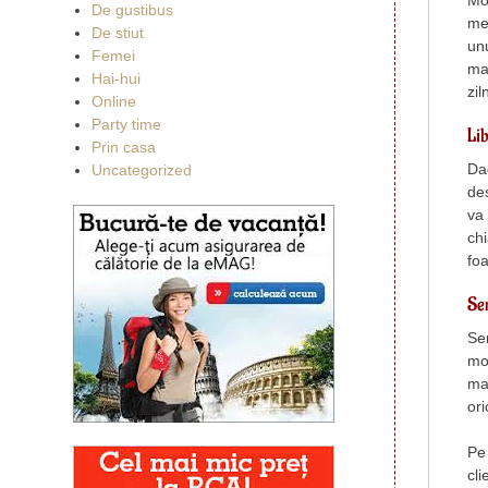
Mob
De gustibus
me
De stiut
unu
Femei
ma
Hai-hui
zil
Online
Party time
Lib
Prin casa
Dac
Uncategorized
de
va 
chi
foa
Ser
Ser
mo
ma
ori
Pe 
cli