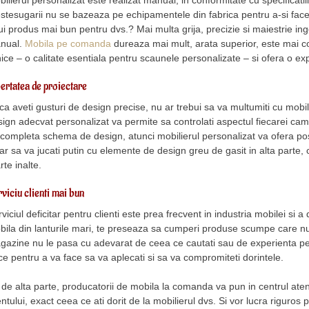
ilierul personalizat este realizat manual, in conformitate cu specificatii
stesugarii nu se bazeaza pe echipamentele din fabrica pentru a-si face
i produs mai bun pentru dvs.? Mai multa grija, precizie si maiestrie inge
nual.
Mobila pe comanda
dureaza mai mult, arata superior, este mai confo
nice – o calitate esentiala pentru scaunele personalizate – si ofera o e
ertatea de proiectare
a aveti gusturi de design precise, nu ar trebui sa va multumiti cu mobil
sign adecvat personalizat va permite sa controlati aspectul fiecarei ca
completa schema de design, atunci mobilierul personalizat va ofera posib
ar sa va jucati putin cu elemente de design greu de gasit in alta parte,
rte inalte.
viciu clienti mai bun
viciul deficitar pentru clienti este prea frecvent in industria mobilei si
bila din lanturile mari, te preseaza sa cumperi produse scumpe care nu 
gazine nu le pasa cu adevarat de ceea ce cautati sau de experienta pe c
ce pentru a va face sa va aplecati si sa va compromiteti dorintele.
de alta parte, producatorii de mobila la comanda va pun in centrul atenti
entului, exact ceea ce ati dorit de la mobilierul dvs. Si vor lucra riguros