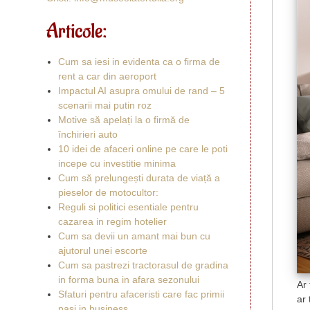
Articole:
Cum sa iesi in evidenta ca o firma de
rent a car din aeroport
Impactul AI asupra omului de rand – 5
scenarii mai putin roz
Motive să apelați la o firmă de
închirieri auto
10 idei de afaceri online pe care le poti
incepe cu investitie minima
Cum să prelungești durata de viață a
pieselor de motocultor:
Reguli si politici esentiale pentru
cazarea in regim hotelier
Cum sa devii un amant mai bun cu
ajutorul unei escorte
Cum sa pastrezi tractorasul de gradina
in forma buna in afara sezonului
Ar 
Sfaturi pentru afaceristi care fac primii
ar 
pasi in business