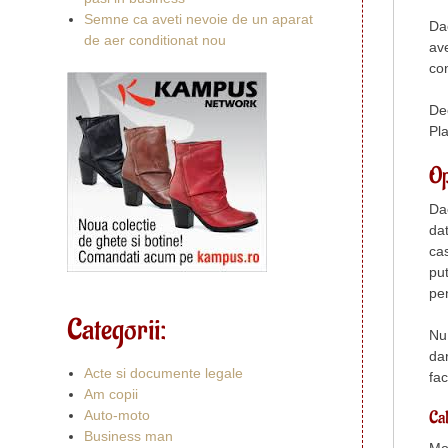
Semne ca aveti nevoie de un aparat
Dac
de aer conditionat nou
ave
con
Dec
Pl
Op
Dac
dat
cas
put
pe
Categorii:
Nu 
dar
Acte si documente legale
fac
Am copii
Cal
Auto-moto
Business man