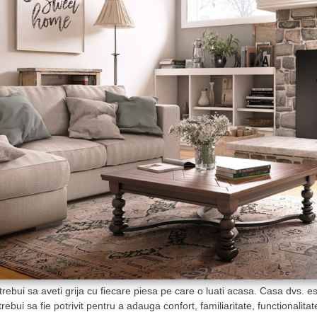
trebui sa aveti grija cu fiecare piesa pe care o luati acasa. Casa dvs. e
trebui sa fie potrivit pentru a adauga confort, familiaritate, functionalita