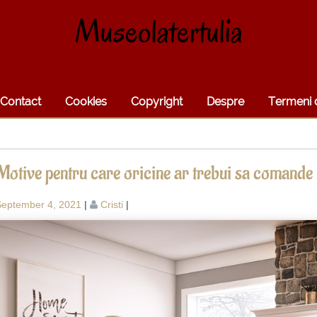
Museolatertulia
Contact
Cookies
Copyright
Despre
Termeni d
Motive pentru care oricine ar trebui sa comande 
September 4, 2021
|
Cristi
|