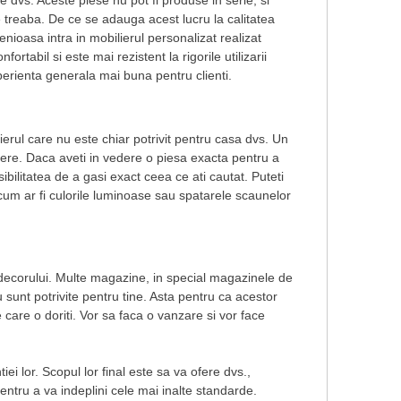
le dvs. Aceste piese nu pot fi produse in serie, si
 treaba. De ce se adauga acest lucru la calitatea
nioasa intra in mobilierul personalizat realizat
rtabil si este mai rezistent la rigorile utilizarii
xperienta generala mai buna pentru clienti.
ierul care nu este chiar potrivit pentru casa dvs. Un
mere. Daca aveti in vedere o piesa exacta pentru a
ilitatea de a gasi exact ceea ce ati cautat. Puteti
 cum ar fi culorile luminoase sau spatarele scaunelor
 a decorului. Multe magazine, in special magazinele de
sunt potrivite pentru tine. Asta pentru ca acestor
are o doriti. Vor sa faca o vanzare si vor face
ei lor. Scopul lor final este sa va ofere dvs.,
 pentru a va indeplini cele mai inalte standarde.