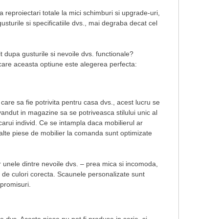
 reproiectari totale la mici schimburi si upgrade-uri,
usturile si specificatiile dvs., mai degraba decat cel
t dupa gusturile si nevoile dvs. functionale?
are aceasta optiune este alegerea perfecta:
care sa fie potrivita pentru casa dvs., acest lucru se
 vandut in magazine sa se potriveasca stilului unic al
carui individ. Ce se intampla daca mobilierul ar
i alte piese de mobilier la comanda sunt optimizate
r unele dintre nevoile dvs. – prea mica si incomoda,
ta de culori corecta. Scaunele personalizate sunt
mpromisuri.