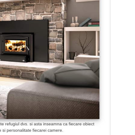
ste refugiul dvs. si asta inseamna ca fiecare obiect
te si personalitate fiecarei camere.